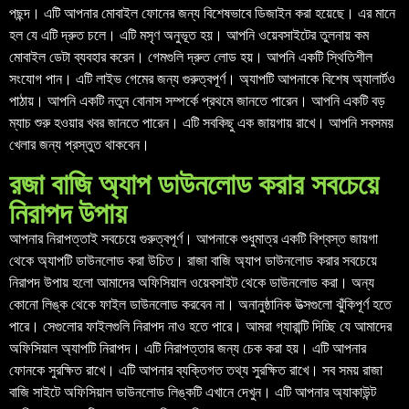
পছন্দ। এটি আপনার মোবাইল ফোনের জন্য বিশেষভাবে ডিজাইন করা হয়েছে। এর মানে
হল যে এটি দ্রুত চলে। এটি মসৃণ অনুভূত হয়। আপনি ওয়েবসাইটের তুলনায় কম
মোবাইল ডেটা ব্যবহার করেন। গেমগুলি দ্রুত লোড হয়। আপনি একটি স্থিতিশীল
সংযোগ পান। এটি লাইভ গেমের জন্য গুরুত্বপূর্ণ। অ্যাপটি আপনাকে বিশেষ অ্যালার্টও
পাঠায়। আপনি একটি নতুন বোনাস সম্পর্কে প্রথমে জানতে পারেন। আপনি একটি বড়
ম্যাচ শুরু হওয়ার খবর জানতে পারেন। এটি সবকিছু এক জায়গায় রাখে। আপনি সবসময়
খেলার জন্য প্রস্তুত থাকবেন।
রজা বাজি অ্যাপ ডাউনলোড করার সবচেয়ে
নিরাপদ উপায়
আপনার নিরাপত্তাই সবচেয়ে গুরুত্বপূর্ণ। আপনাকে শুধুমাত্র একটি বিশ্বস্ত জায়গা
থেকে অ্যাপটি ডাউনলোড করা উচিত। রাজা বাজি অ্যাপ ডাউনলোড করার সবচেয়ে
নিরাপদ উপায় হলো আমাদের অফিসিয়াল ওয়েবসাইট থেকে ডাউনলোড করা। অন্য
কোনো লিঙ্ক থেকে ফাইল ডাউনলোড করবেন না। অনানুষ্ঠানিক উত্সগুলো ঝুঁকিপূর্ণ হতে
পারে। সেগুলোর ফাইলগুলি নিরাপদ নাও হতে পারে। আমরা গ্যারান্টি দিচ্ছি যে আমাদের
অফিসিয়াল অ্যাপটি নিরাপদ। এটি নিরাপত্তার জন্য চেক করা হয়। এটি আপনার
ফোনকে সুরক্ষিত রাখে। এটি আপনার ব্যক্তিগত তথ্য সুরক্ষিত রাখে। সব সময় রাজা
বাজি সাইটে অফিসিয়াল ডাউনলোড লিঙ্কটি এখানে দেখুন। এটি আপনার অ্যাকাউন্ট