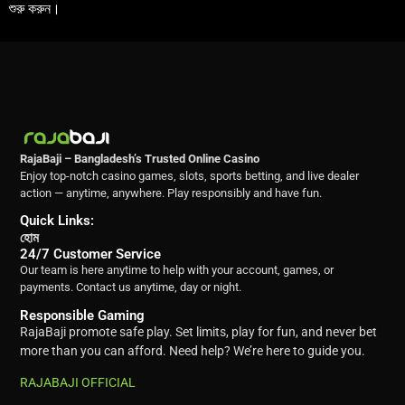
শুরু করুন।
RajaBaji – Bangladesh’s Trusted Online Casino
Enjoy top-notch casino games, slots, sports betting, and live dealer
action — anytime, anywhere. Play responsibly and have fun.
Quick Links:
হোম
24/7 Customer Service
Our team is here anytime to help with your account, games, or
payments. Contact us anytime, day or night.
Responsible Gaming
RajaBaji promote safe play. Set limits, play for fun, and never bet
more than you can afford. Need help? We’re here to guide you.
RAJABAJI OFFICIAL